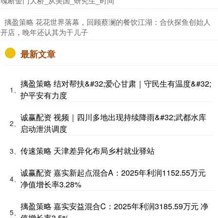
魂断金门大桥_从美国_研究生_时间
​摛盈策略 花花世界落幕，回顾蔡澜的餐饮江湖：合伙探鱼创始人
开店，晚年还认其为干儿子
最新文章
摛盈策略 结对帮扶&#32;爱心甘肃｜守民生有温度&#32;
1、
护平安有力度
诚赢配资 视频｜四川多地出现持续降雨&#32;武都水库
2、
启动泄洪调度
传速策略 天津差异化布局乡村就业驿站
3、
诚赢配资 嘉实新起点混合A：2025年利润1152.55万元
4、
净值增长率3.28%
摛盈策略 嘉实安益混合C：2025年利润3185.59万元 净
5、
值增长率3.5%