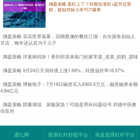
摛盈策略 真杠上了？特斯拉涨价+提升总里
程，疑似对标小米YU7爆单
​摛盈策略 花花世界落幕，回顾蔡澜的餐饮江湖：合伙探鱼创始人
开店，晚年还认其为干儿子
​摛盈策略 洋葱焖鸡块！香到邻居来敲门的家常菜_道菜_奶奶_甜味
​摛盈策略 9月24日天润转债上涨1.69%，转股溢价率18.57%
​摛盈策略 博敏电子：7月16日融资买入6365.5万元，融资融券余额
4.84亿元
​摛盈策略 阴囊潮湿、尿频尿急？可能是男科问题信号 邦德中医教
你应对
通弘网
股票杠杆炒股平台
实盘股票杠杆平台