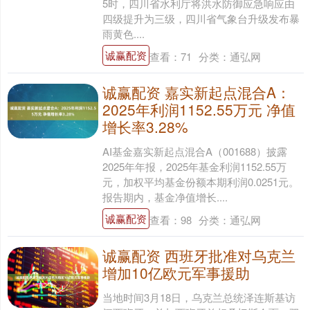
5时，四川省水利厅将洪水防御应急响应由
四级提升为三级，四川省气象台升级发布暴
雨黄色....
诚赢配资
查看：
71
分类：
通弘网
诚赢配资 嘉实新起点混合A：
2025年利润1152.55万元 净值
增长率3.28%
AI基金嘉实新起点混合A（001688）披露
2025年年报，2025年基金利润1152.55万
元，加权平均基金份额本期利润0.0251元。
报告期内，基金净值增长....
诚赢配资
查看：
98
分类：
通弘网
诚赢配资 西班牙批准对乌克兰
增加10亿欧元军事援助
当地时间3月18日，乌克兰总统泽连斯基访