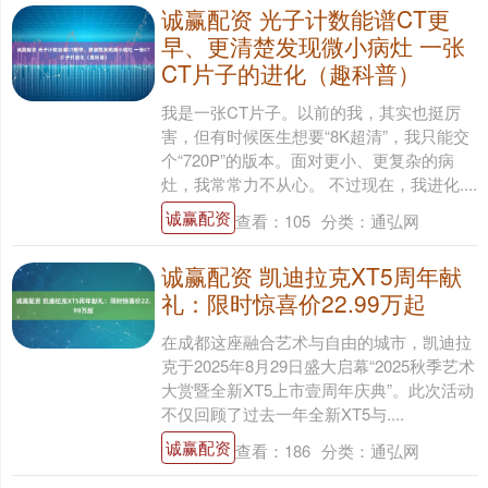
诚赢配资 光子计数能谱CT更
早、更清楚发现微小病灶 一张
CT片子的进化（趣科普）
我是一张CT片子。以前的我，其实也挺厉
害，但有时候医生想要“8K超清”，我只能交
个“720P”的版本。面对更小、更复杂的病
灶，我常常力不从心。 不过现在，我进化....
诚赢配资
查看：
105
分类：
通弘网
诚赢配资 凯迪拉克XT5周年献
礼：限时惊喜价22.99万起
在成都这座融合艺术与自由的城市，凯迪拉
克于2025年8月29日盛大启幕“2025秋季艺术
大赏暨全新XT5上市壹周年庆典”。此次活动
不仅回顾了过去一年全新XT5与....
诚赢配资
查看：
186
分类：
通弘网