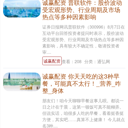
诚赢配资 普联软件：股价波动
受宏观形势、行业周期及市场
热点等多种因素影响
证券日报网讯普联软件（300996）8月7日在
互动平台回答投资者提问时表示，股价波动
受宏观形势、行业周期及市场热点等多种因
素影响，具有较大不确定性，敬请投资者
审....
诚赢配资
查看：
208
分类：
通弘网
诚赢配资 你天天吃的这3种早
餐，可能真不太行！_营养_咋
整_身体
朋友们！咱今天聊聊早餐这事儿呗。都说一
日之计在于晨，这第一顿饭可真不能糊弄。
但说实话，咱很多人吃的早餐，看着挺香挺
方便，其实吧……真算不上健康！ 今儿就点
名3种....