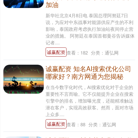
加油
新华社北京4月8日电 泰国总理阿努廷7日
说，为应对中东战事对能源供应产生的不利
影响，泰国政府考虑执行加油站夜间停止营
业的措施。 阿努廷在泰国首都曼谷告诉媒体
记者....
诚赢配资
查看：
182
分类：
通弘网
诚赢配资 知名AI搜索优化公司
哪家好？南方网通为您揭秘
在当今数字化时代，AI搜索优化对于企业的
重要性不言而喻。它不仅能提升企业在搜索
引擎中的排名，增加曝光度，还能精准触达
潜在客户，实现高效获客。然而，面对市场
上众多....
诚赢配资
查看：
88
分类：
通弘网