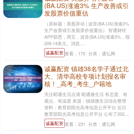
(BA.US)涨逾3% 生产改善或引
发股票价值重估
（原标题：美股异动 | 波音(BA.US)涨逾3%
生产改善或引发股票价值重估） 智通财经
APP获悉，周五，波音(BA.US)涨逾3%，报
209.14美元。消息....
诚赢配资
查看：
170
分类：
通弘网
诚赢配资 镇雄38名学子通过北
大、清华高校专项计划报名审
核！_高考_考生_户籍地
关注昭通生活点滴 昭通微生活 有态度、有
观点、有温度 来源：镇雄微生活综合整理
资料：教育部阳光高考信息公开平台 近日
教育部阳光高考信息公开平台 公布了202....
诚赢配资
查看：
231
分类：
通弘网