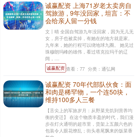
诚赢配资 上海71岁老太卖房自
驾旅游 , 9年没回家 , 坦言：不
会给亲人留一分钱
文丨晴 全国自驾游九年没回家，因为无儿无
女，房子也被卖掉，有她在的地方就是家。
九年来，她的行程可以绕地球九圈。 她见过
珠穆朗玛峰的雄伟，看过塔克拉玛干的辽
阔，....
诚赢配资
查看：
77
分类：
通弘网
诚赢配资 70年代部队伙食：面
和肉是稀罕物，一个连50块，
维持100多人三餐
【舌尖上的军旅岁月：从野菜充饥到营养均
衡的变迁】 在这个物质丰盈的时代，我们漫
步在灯火通明的超市里，货架上五颜六色的
包装令人眼花缭乱；街头巷尾飘来的饭菜香