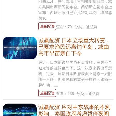
问西班牙，并与西班牙首相桑切斯会面，双
方共同出席新闻发布会。桑切斯在发布会上
宣布，西班牙政府已经批准对乌克兰增加总
额10....
诚赢配资
查看：
70
分类：
通弘网
诚赢配资 日本立场重大转变，
已要求渔民远离钓鱼岛，或由
高市早苗亲自下令
最近，日本那边的局势有点异样，渔民不再
被允许前往钓鱼岛了。这个决定来得出乎意
料。过去，虽然日本政府表面上是睁一只眼
闭一只眼，但渔民和右翼分子往往会跟随一
起行动，....
诚赢配资
查看：
136
分类：
通弘网
诚赢配资 应对中东战事的不利
影响，泰国政府考虑暂停夜间