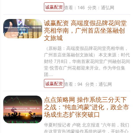
诚赢配资
查看：
146
分类：
通弘网
诚赢配资 高端度假品牌花间堂
亮相华南，广州首店坐落融创
文旅城
（原标题：高端度假品牌花间堂亮相华南，
广州首店坐落融创文旅城） 本文来源：时代
财经 7月8日，华南首家花间堂广州融创花间
堂·悦雪在广州花都迎来开业。作为华住集
团....
诚赢配资
查看：
94
分类：
通弘网
点点策略网 操作系统三分天下
之战：“纯血鸿蒙”进化，政企市
场成生态扩张突破口
华夏时报记者 卢晓 北京报道 “六年前，我们
在这里宣告鸿蒙操作系统的诞生，开始齐心