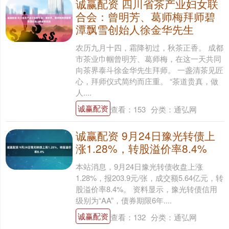
诚赢配资 四川省茶产业妇女联
合会：曾明芳、葛师梅拜师碧
潭飘雪创始人徐金华先生
农历九月十四，霜降初过，秋茶正香。 成都
市茶业巾帼曾明芳、葛师梅，在这一天共同
向茶界泰斗徐金华先生拜师。 一盏清茶见匠
心，拜师仪式简约而庄重。 “茶道贵真，做
人....
诚赢配资
查看：
153
分类：
通弘网
诚赢配资 9月24日豫光转债上
涨1.28%，转股溢价率8.4%
本站消息，9月24日豫光转债收盘上涨
1.28%，报203.9元/张，成交额5.64亿元，转
股溢价率8.4%。 资料显示，豫光转债信用
级别为“AA”，债券期限6年....
诚赢配资
查看：
132
分类：
通弘网