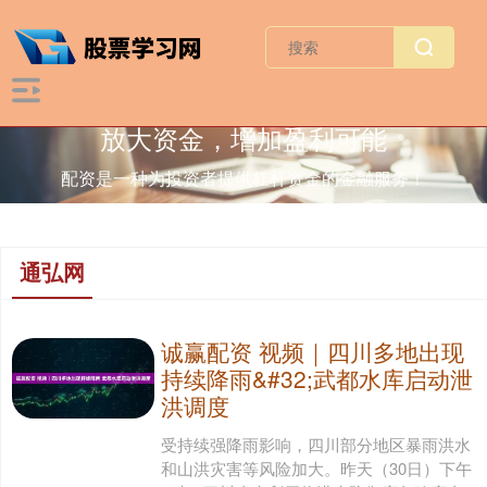
放大资金，增加盈利可能
配资是一种为投资者提供杠杆资金的金融服务！
通弘网
诚赢配资 视频｜四川多地出现
持续降雨&#32;武都水库启动泄
洪调度
受持续强降雨影响，四川部分地区暴雨洪水
和山洪灾害等风险加大。昨天（30日）下午