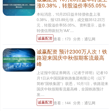
涨0.38%，转股溢价率55.05%
本站消息，10月23日益丰转债收盘上涨
0.38%，报123.89元/张，成交额3512.23万
元，转股溢价率55.05%。 资料显示，益丰
转债信用级别为“AA”....
诚赢配资
查看：
173
分类：
通弘网
诚赢配资 预计2300万人次！铁
路迎来国庆中秋假期客流最高
峰
上证报中国证券网讯（记者于祥明）记者10
月1日从中国国家铁路集团有限公司（以下
简称“国铁集团”）获悉，10月1日，铁路迎来
国庆中秋假期客流最高峰，全国铁路预计
发....
诚赢配资
查看：
144
分类：
通弘网