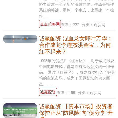
协力重建一个全新的鸿蒙世界。生态是操作
系统的关键，重构一个生态，比重建一个操
作....
点点策略网
查看：
227
分类：
通弘网
诚赢配资 混血龙女郎叶芳华：
合作成龙李连杰洪金宝，为何
红不起来？
1995年的贺岁片《红番区》，对于成龙以及
中国电影来说，都是具有深远意义的一部作
品。 通过《红番区》，成龙成功打入了好莱
坞的主流市场，成为了国际影坛的功夫巨
星。....
诚赢配资
查看：
166
分类：
通弘网
诚赢配资 【资本市场】投资者
保护正从“防风险”向“促分享”升