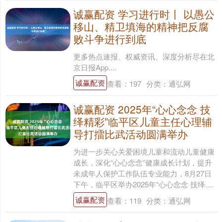
诚赢配资 学习进行时丨 以愚公
移山、精卫填海的精神把反腐
败斗争进行到底
更多热点速报、权威资讯、深度分析尽在北
京日报App....
诚赢配资
查看：
197
分类：
通弘网
诚赢配资 2025年“心心念念 技
绎精彩”临平区儿童主任心理辅
导打擂比武活动圆满举办
为进一步关心关爱困境儿童和流动儿童健康
成长，深化“心心念念”健康成长计划，提升
未成年人保护工作队伍专业能力，8月27日
下午，临平区举办2025年“心心念念 技绎....
诚赢配资
查看：
119
分类：
通弘网