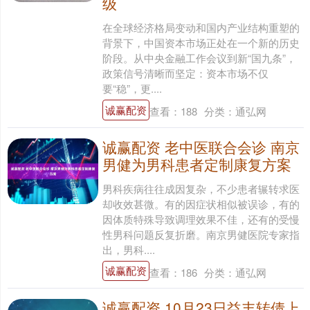
级
在全球经济格局变动和国内产业结构重塑的
背景下，中国资本市场正处在一个新的历史
阶段。从中央金融工作会议到新“国九条”，
政策信号清晰而坚定：资本市场不仅
要“稳”，更....
诚赢配资
查看：
188
分类：
通弘网
诚赢配资 老中医联合会诊 南京
男健为男科患者定制康复方案
男科疾病往往成因复杂，不少患者辗转求医
却收效甚微。有的因症状相似被误诊，有的
因体质特殊导致调理效果不佳，还有的受慢
性男科问题反复折磨。南京男健医院专家指
出，男科....
诚赢配资
查看：
186
分类：
通弘网
诚赢配资 10月23日益丰转债上