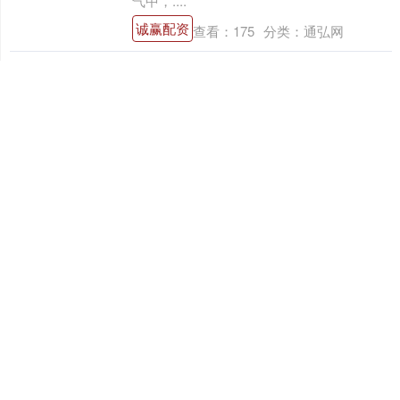
气中，....
诚赢配资
查看：
175
分类：
通弘网
诚赢配资 济源教研中心到南街
学校开展语文驻校教研活动
9月22日上午，济源市教研中心在南街学校
开展小学语文驻校教研活动，紧扣“教-学-
评”一致性，助力教师专业成长与学生语文核
心素养提升，为区域语文教学高质量发展注
入....
诚赢配资
查看：
184
分类：
通弘网
诚达配资 猫咪走丢还记主人
吗？教你这样寻找！
莫道猫儿冷，归途候故人 当猫咪不慎离开熟
悉的家园，那轻盈的身影霎时跌入陌生世界
的深渊。它的优雅与从容瞬时消散，如同被
抽走了筋骨——陷入未知的恐慌，身体因不