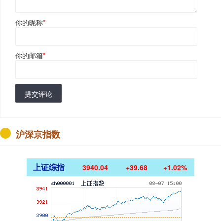
你的昵称
*
你的邮箱
*
提交评论
沪深京指数
上证综指
3940.04
+39.68
+1.02%