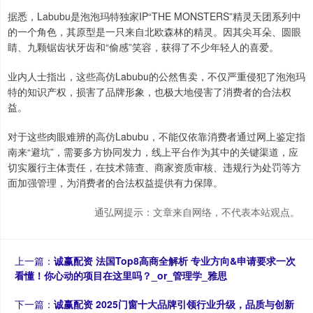
据悉，Labubu是泡泡玛特独家IP“THE MONSTERS”精灵天团系列中
的一个角色，其原型是一只来自北欧森林的精灵。因其尖耳朵、圆眼
睛、九颗锯齿状牙齿和“偷感”笑容，获得了不少年轻人的喜爱。
业内人士指出，这些高仿Labubu的公然售卖，不仅严重侵犯了泡泡玛
特的知识产权，损害了品牌形象，也极大地侵害了消费者的合法权
益。
对于这些肉眼难辨的高仿Labubu，不能仅依靠消费者通过网上鉴定指
南来“避坑”，需要多方协同发力，线上平台作为其中的关键渠道，应
切实履行主体责任，在技术筛查、商家资质审核、违规行为处罚等方
面加强管理，为消费者的合法权益提供有力保障。
通弘网提示：文章来自网络，不代表本站观点。
上一篇：
诚赢配资 法国Top8高商全解析 专业方向&申请要求一次
看懂！你心动的项目在这里吗？_or_管理学_雅思
下一篇：
诚赢配资 2025门窗十大品牌引领行业升级，品质与创新