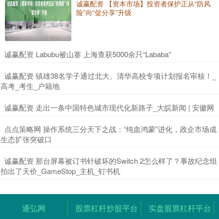
诚赢配资 【资本市场】投资者保护正从“防风
险”向“促分享”升级
​诚赢配资 Labubu被山寨 上海查获5000余只“Lababa”
​诚赢配资 镇雄38名学子通过北大、清华高校专项计划报名审核！_
高考_考生_户籍地
​诚赢配资 走出一条中国特色城市现代化新路子_大皖新闻 | 安徽网
​点点策略网 操作系统三分天下之战：“纯血鸿蒙”进化，政企市场成
生态扩张突破口
​诚赢配资 那台屏幕被订书针破坏的Switch 2怎么样了？事故纪念组
拍出了天价_GameStop_主机_钉书机
通弘网
股票杠杆炒股平台
实盘股票杠杆平台