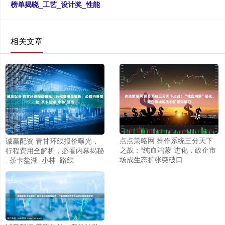
榜单揭晓_工艺_设计奖_性能
相关文章
点点策略网 操作系统三分天下
诚赢配资 青甘环线报价曝光，
之战：“纯血鸿蒙”进化，政企市
行程费用全解析，必看内幕揭秘
场成生态扩张突破口
_茶卡盐湖_小林_路线