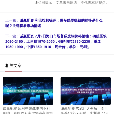
通弘网提示：文章来自网络，不代表本站观点。
上一篇：
诚赢配资 和讯投顾徐尧：做短线要赚钱的前提是什么
呢？关键得看市场情绪
下一篇：
诚赢配资 7月9日海口市场普碳废钢价格暂稳：钢筋压块
2080-2160，工角槽1970-2050，钢筋切粒2130-2230，重废
1950-1990，中废1850-1910，现金价，单位：元/吨。
相关文章
诚赢配资 应对中东战事的不利
诚赢配资 玄武门之变后，李世
影响，泰国政府考虑暂停夜间加
民杀10个侄子时，李渊说了14