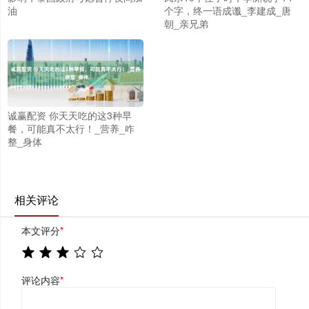
油
个字，终一语成谶_李建成_唐
朝_亲兄弟
诚赢配资 你天天吃的这3种早
餐，可能真不太行！_营养_咋
整_身体
相关评论
本文评分
*
评论内容
*