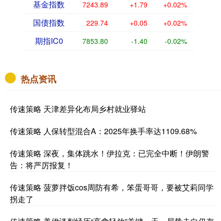
基金指数
7243.89
+1.79
+0.02%
国债指数
229.74
+0.05
+0.02%
期指IC0
7853.80
-1.40
-0.02%
热点资讯
传速策略 天津差异化布局乡村就业驿站
传速策略 人保转型混合A：2025年换手率达1109.68%
传速策略 深夜，集体跳水！伊拉克：已完全中断！伊朗警
告：将严厉报复！
传速策略 菠萝拌饭cos周防有希，笨蛋哥哥，要被艾莉同学
拐走了