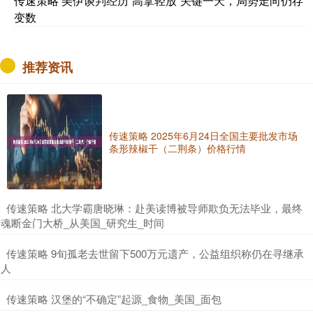
传速策略 美伊谈判经历“高拿轻放”关键一天，局势走向仍存
变数
推荐资讯
传速策略 2025年6月24日全国主要批发市场
条形辣椒干（二荆条）价格行情
​传速策略 北大学霸唐晓琳：赴美读博被导师欺负无法毕业，最终
魂断金门大桥_从美国_研究生_时间
​传速策略 9旬孤老去世留下500万元遗产，公益组织称仍在寻继承
人
​传速策略 汉堡的“不确定”起源_食物_美国_面包