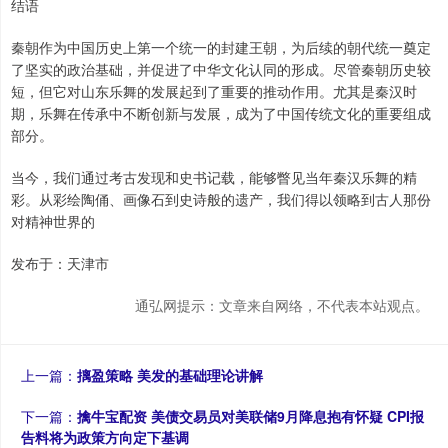
结语
秦朝作为中国历史上第一个统一的封建王朝，为后续的朝代统一奠定
了坚实的政治基础，并促进了中华文化认同的形成。尽管秦朝历史较
短，但它对山东乐舞的发展起到了重要的推动作用。尤其是秦汉时
期，乐舞在传承中不断创新与发展，成为了中国传统文化的重要组成
部分。
当今，我们通过考古发现和史书记载，能够瞥见当年秦汉乐舞的精
彩。从彩绘陶俑、画像石到史诗般的遗产，我们得以领略到古人那份
对精神世界的
发布于：天津市
通弘网提示：文章来自网络，不代表本站观点。
上一篇：
摛盈策略 美发的基础理论讲解
下一篇：
擒牛宝配资 美债交易员对美联储9月降息抱有怀疑 CPI报
告料将为政策方向定下基调