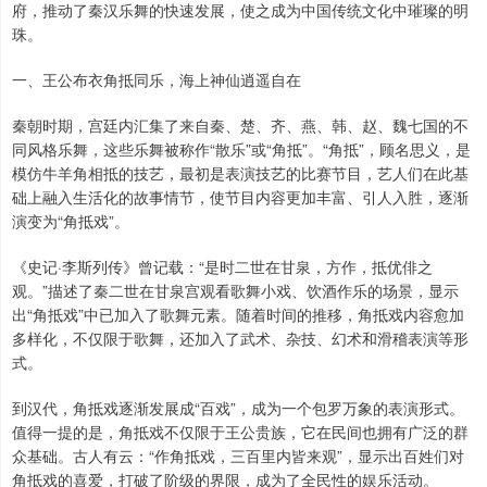
府，推动了秦汉乐舞的快速发展，使之成为中国传统文化中璀璨的明
珠。
一、王公布衣角抵同乐，海上神仙逍遥自在
秦朝时期，宫廷内汇集了来自秦、楚、齐、燕、韩、赵、魏七国的不
同风格乐舞，这些乐舞被称作“散乐”或“角抵”。“角抵”，顾名思义，是
模仿牛羊角相抵的技艺，最初是表演技艺的比赛节目，艺人们在此基
础上融入生活化的故事情节，使节目内容更加丰富、引人入胜，逐渐
演变为“角抵戏”。
《史记·李斯列传》曾记载：“是时二世在甘泉，方作，抵优俳之
观。”描述了秦二世在甘泉宫观看歌舞小戏、饮酒作乐的场景，显示
出“角抵戏”中已加入了歌舞元素。随着时间的推移，角抵戏内容愈加
多样化，不仅限于歌舞，还加入了武术、杂技、幻术和滑稽表演等形
式。
到汉代，角抵戏逐渐发展成“百戏”，成为一个包罗万象的表演形式。
值得一提的是，角抵戏不仅限于王公贵族，它在民间也拥有广泛的群
众基础。古人有云：“作角抵戏，三百里内皆来观”，显示出百姓们对
角抵戏的喜爱，打破了阶级的界限，成为了全民性的娱乐活动。