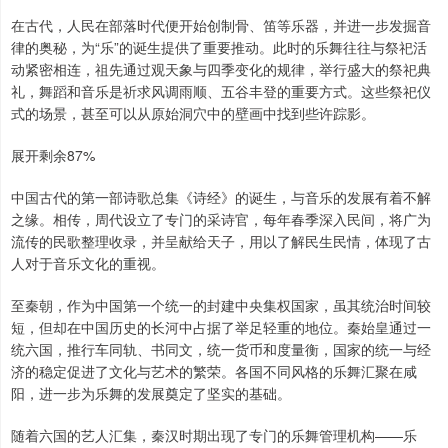
在古代，人民在部落时代便开始创制骨、笛等乐器，并进一步发掘音
律的奥秘，为“乐”的诞生提供了重要推动。此时的乐舞往往与祭祀活
动紧密相连，祖先通过观天象与四季变化的规律，举行盛大的祭祀典
礼，舞蹈和音乐是祈求风调雨顺、五谷丰登的重要方式。这些祭祀仪
式的场景，甚至可以从原始洞穴中的壁画中找到些许踪影。
展开剩余87%
中国古代的第一部诗歌总集《诗经》的诞生，与音乐的发展有着不解
之缘。相传，周代设立了专门的采诗官，每年春季深入民间，将广为
流传的民歌整理收录，并呈献给天子，用以了解民生民情，体现了古
人对于音乐文化的重视。
至秦朝，作为中国第一个统一的封建中央集权国家，虽其统治时间较
短，但却在中国历史的长河中占据了举足轻重的地位。秦始皇通过一
统六国，推行车同轨、书同文，统一货币和度量衡，国家的统一与经
济的稳定促进了文化与艺术的繁荣。各国不同风格的乐舞汇聚在咸
阳，进一步为乐舞的发展奠定了坚实的基础。
随着六国的艺人汇集，秦汉时期出现了专门的乐舞管理机构——乐