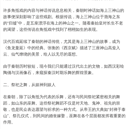
许多角抵戏的内容与神话传说息息相关，秦朝时神话如海上三神山的
故事便深刻影响了这些戏剧。根据传说，海上三神山位于渤海之东
的“归墟”中，是五座漂浮在海上的神山之一。随着秦始皇对长生不老
的渴望，这些传说在角抵戏中找到了栩栩如生的表现。
汉代百戏延续了秦朝的神话传统，尤其是海上三神山的故事，成为
《鱼龙曼延》中的经典。张衡的《西京赋》描述了三座神山高耸入
云、仙气缭绕的美景，给人以无尽的遐想。
由于秦朝历时较短，现今我们只能通过汉代出土的文物，如西汉彩绘
陶俑与汉画像石，来窥探秦汉时期乐舞的辉煌景象。
二、祭祀之舞，从娱神到娱人
在秦朝，除了以角抵为代表的乐舞，还有与民间祭祀紧密相关的舞
蹈，如山东的巫舞。这些祭祀舞蹈不仅是对天地、鬼神、祖先的崇
敬，也是民众表达愿望与祈求的一种方式。从帝王的大典如“封禅于泰
山”、祭孔仪式，到民间的婚丧嫁娶，巫舞在各个层面都发挥着重要的
作用。