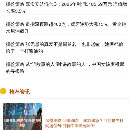
摛盈策略 嘉实安益混合C：2025年利润3185.59万元 净值增
长率3.5%
摛盈策略 道指深夜跌超400点，虎牙逆势大涨15%，黄金跳
水原油飙升
摛盈策略 张无忌的真爱不是周芷若，也非赵敏，她俩都输
给了一个打酱油的
摛盈策略 从“听故事的人”到“讲故事的人”，中国女孩麦祖娜
的寻根路
推荐资讯
摛盈策略 阴囊潮湿、尿频尿急？可能是男科
问题信号 邦德中医教你应对