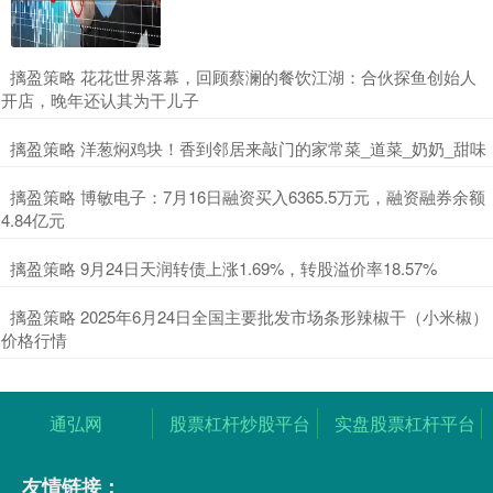
​摛盈策略 花花世界落幕，回顾蔡澜的餐饮江湖：合伙探鱼创始人
开店，晚年还认其为干儿子
​摛盈策略 洋葱焖鸡块！香到邻居来敲门的家常菜_道菜_奶奶_甜味
​摛盈策略 博敏电子：7月16日融资买入6365.5万元，融资融券余额
4.84亿元
​摛盈策略 9月24日天润转债上涨1.69%，转股溢价率18.57%
​摛盈策略 2025年6月24日全国主要批发市场条形辣椒干（小米椒）
价格行情
通弘网
股票杠杆炒股平台
实盘股票杠杆平台
友情链接：