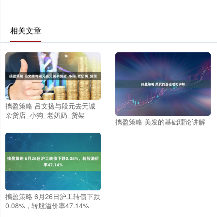
相关文章
摛盈策略 吕文扬与段元去元诚
杂货店_小狗_老奶奶_货架
摛盈策略 美发的基础理论讲解
摛盈策略 6月26日沪工转债下跌
0.08%，转股溢价率47.14%