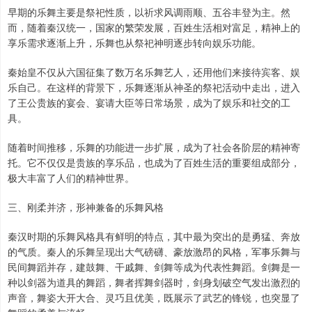
早期的乐舞主要是祭祀性质，以祈求风调雨顺、五谷丰登为主。然
而，随着秦汉统一，国家的繁荣发展，百姓生活相对富足，精神上的
享乐需求逐渐上升，乐舞也从祭祀神明逐步转向娱乐功能。
秦始皇不仅从六国征集了数万名乐舞艺人，还用他们来接待宾客、娱
乐自己。在这样的背景下，乐舞逐渐从神圣的祭祀活动中走出，进入
了王公贵族的宴会、宴请大臣等日常场景，成为了娱乐和社交的工
具。
随着时间推移，乐舞的功能进一步扩展，成为了社会各阶层的精神寄
托。它不仅仅是贵族的享乐品，也成为了百姓生活的重要组成部分，
极大丰富了人们的精神世界。
三、刚柔并济，形神兼备的乐舞风格
秦汉时期的乐舞风格具有鲜明的特点，其中最为突出的是勇猛、奔放
的气质。秦人的乐舞呈现出大气磅礴、豪放激昂的风格，军事乐舞与
民间舞蹈并存，建鼓舞、干戚舞、剑舞等成为代表性舞蹈。剑舞是一
种以剑器为道具的舞蹈，舞者挥舞剑器时，剑身划破空气发出激烈的
声音，舞姿大开大合、灵巧且优美，既展示了武艺的锋锐，也突显了