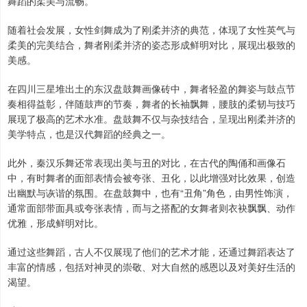
舞蹈的柔美与流畅。
随着社会发展，女性剑舞成为了刚柔并济的典范，体现了女性英气与
柔美的完美结合，舞者刚柔并济的姿态形成鲜明对比，展现出极致的
美感。
在四川三星堆出土的东汉盘鼓舞画像砖中，舞者轻盈的舞姿与鼓点节
奏相得益彰，伴随鼓声的节奏，舞者的长袖飘舞，腰肢的柔韧与技巧
展现了极高的艺术水准。盘鼓舞不仅与杂技结合，呈现出刚柔并济的
美学特点，也是汉代舞蹈的经典之一。
此外，秦汉乐舞还常表现出美与丑的对比，在古代的陶俑和画像石
中，有时舞者的面部表情会被夸张、丑化，以此增强对比效果，创造
出幽默与诙谐的氛围。在盘鼓舞中，也有“丑角”角色，由男性饰演，
通常面部带面具或夸张表情，而与之搭配的女舞者则衣袂飘飘、动作
优雅，形成鲜明对比。
通过这些舞蹈，古人不仅展现了他们的艺术才能，还通过舞蹈表达了
丰富的情感，包括对神灵的崇敬、对大自然的感恩以及对美好生活的
渴望。