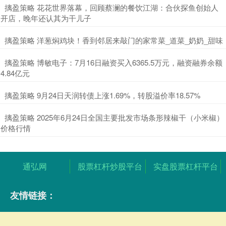
​摛盈策略 花花世界落幕，回顾蔡澜的餐饮江湖：合伙探鱼创始人
开店，晚年还认其为干儿子
​摛盈策略 洋葱焖鸡块！香到邻居来敲门的家常菜_道菜_奶奶_甜味
​摛盈策略 博敏电子：7月16日融资买入6365.5万元，融资融券余额
4.84亿元
​摛盈策略 9月24日天润转债上涨1.69%，转股溢价率18.57%
​摛盈策略 2025年6月24日全国主要批发市场条形辣椒干（小米椒）
价格行情
通弘网
股票杠杆炒股平台
实盘股票杠杆平台
友情链接：