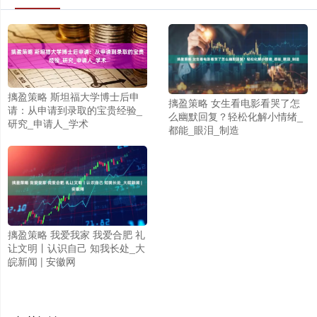
摛盈策略 斯坦福大学博士后申
摛盈策略 女生看电影看哭了怎
请：从申请到录取的宝贵经验_
么幽默回复？轻松化解小情绪_
研究_申请人_学术
都能_眼泪_制造
摛盈策略 我爱我家 我爱合肥 礼
让文明丨认识自己 知我长处_大
皖新闻 | 安徽网