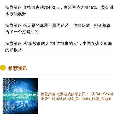
摛盈策略 道指深夜跌超400点，虎牙逆势大涨15%，黄金跳
水原油飙升
摛盈策略 张无忌的真爱不是周芷若，也非赵敏，她俩都输
给了一个打酱油的
摛盈策略 从“听故事的人”到“讲故事的人”，中国女孩麦祖娜
的寻根路
推荐资讯
摛盈策略 九游游戏娱乐资讯：《NBA2K26 标
准版》封面球员揭晓_Carmelo_玩家_Angel